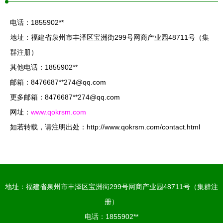
电话：1855902**
地址：福建省泉州市丰泽区宝洲街299号网商产业园48711号（集
群注册）
其他电话：1855902**
邮箱：8476687**
274@qq.com
更多邮箱：8476687**
274@qq.com
网址：
www.qokrsm.com
如若转载，请注明出处：http://www.qokrsm.com/contact.html
地址：福建省泉州市丰泽区宝洲街299号网商产业园48711号（集群注
册）
电话：1855902**